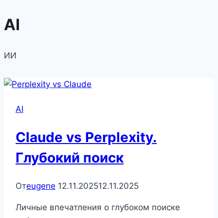
Перейти
AI
к
содержимому
ИИ
AI
Claude vs Perplexity.
Глубокий поиск
От
eugene
12.11.2025
12.11.2025
Личные впечатления о глубоком поиске