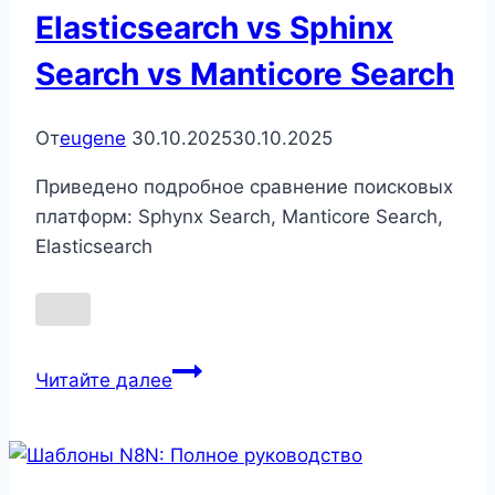
Elasticsearch vs Sphinx
Search vs Manticore Search
От
eugene
30.10.2025
30.10.2025
Приведено подробное сравнение поисковых
платформ: Sphynx Search, Manticore Search,
Elasticsearch
Системы
Читайте далее
поиска:
Elasticsearch
vs
Sphinx