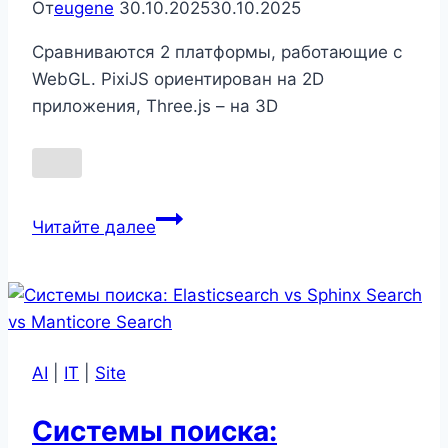
От
eugene
30.10.2025
30.10.2025
Сравниваются 2 платформы, работающие с
WebGL. PixiJS ориентирован на 2D
приложения, Three.js – на 3D
Работа
Читайте далее
с
WebGL:
PixiJS
vs
Three.js
AI
|
IT
|
Site
Системы поиска: