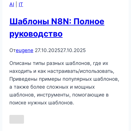
AI
|
IT
Search
vs
Шаблоны N8N: Полное
Manticore
Search
руководство
От
eugene
27.10.2025
27.10.2025
Описаны типы разных шаблонов, где их
находить и как настраивать/использовать,
Приведены примеры популярных шаблонов,
а также более сложных и мощных
шаблонов, инструменты, помогающие в
поиске нужных шаблонов.